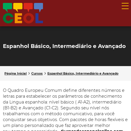
Espanhol Básico, Intermediário e Avançado
Página Inicial
Cursos
Espanhol Básico, Intermediário e Avançado
O Quadro Europeu Comum define diferentes números e
letras para estabelecer os parâmetros de conhecimento
da Lingua espanhola: nível básico ( A1-A2), intermediário
(B1-B2) e Avançado (C1-C2). Segundo seu nível nós
trabalhamos com o método comunicativo, para você
conquistar seus objetivos. Com pacotes de horas flexíveis e
um plano personalizado que faz aproveitar melhor