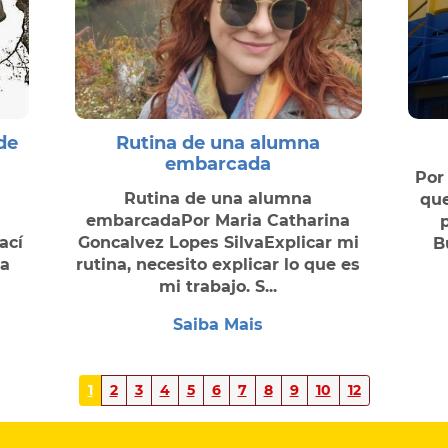
 de
Rutina de una alumna
embarcada
Por
Rutina de una alumna
que
embarcadaPor Maria Catharina
ací
Goncalvez Lopes SilvaExplicar mi
B
ia
rutina, necesito explicar lo que es
mi trabajo. S...
Saiba Mais
1
2
3
4
5
6
7
8
9
10
12