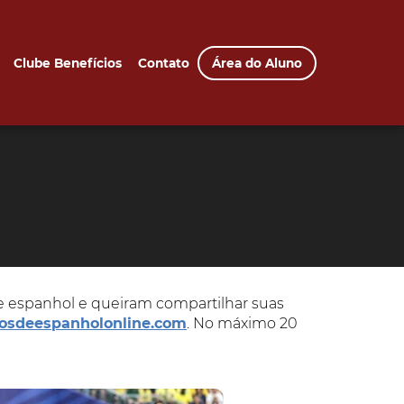
Clube Benefícios
Contato
Área do Aluno
e espanhol e queiram compartilhar suas
osdeespanholonline.com
. No máximo 20