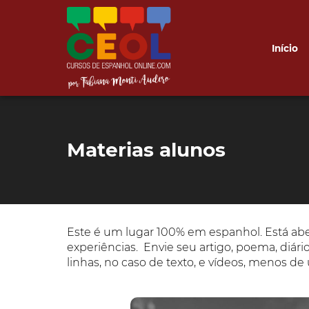
Início
Materias alunos
Este é um lugar 100% em espanhol. Está ab
experiências. Envie seu artigo, poema, diári
linhas, no caso de texto, e vídeos, menos d