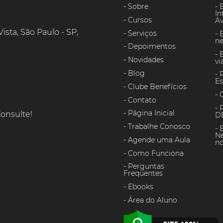
Sobre
In
Cursos
A
 Vista, São Paulo - SP,
Serviços
ne
Depoimentos
Novidades
vi
Blog
Es
Clube Benefícios
Contato
P
Página Inicial
onsulte!
DE
Trabalhe Conosco
Ne
Agende uma Aula
n
Como Funciona
Perguntas
Frequentes
Ebooks
Área do Aluno