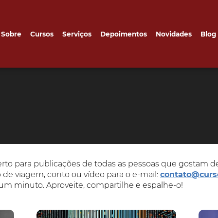
Sobre
Cursos
Serviços
Depoimentos
Novidades
Blog
Pedagógico
Curiosidades de la lengua
Textos Amigos
Materias alunos
erto para publicações de todas as pessoas que gostam d
o de viagem, conto ou vídeo para o e-mail:
contato@curs
e um minuto. Aproveite, compartilhe e espalhe-o!