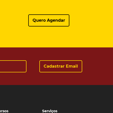
Quero Agendar
rsos
Serviços