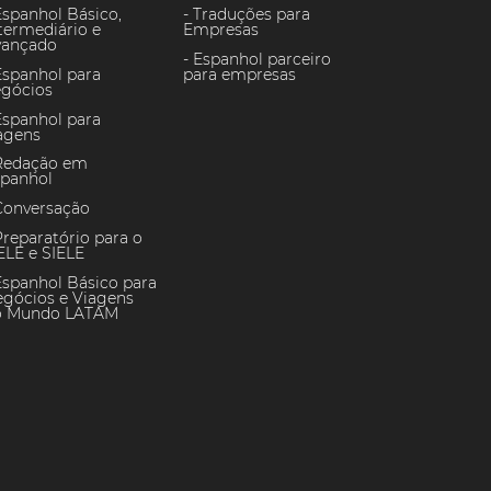
Espanhol Básico,
Traduções para
termediário e
Empresas
vançado
Espanhol parceiro
Espanhol para
para empresas
gócios
Espanhol para
agens
Redação em
panhol
Conversação
reparatório para o
LE e SIELE
Espanhol Básico para
gócios e Viagens
o Mundo LATAM