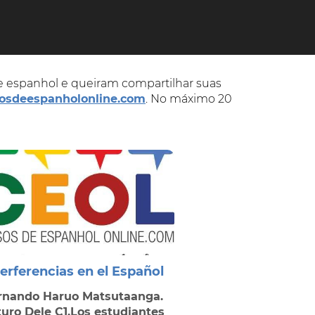
e espanhol e queiram compartilhar suas
osdeespanholonline.com
. No máximo 20
terferencias en el Español
rnando Haruo Matsutaanga.
uro Dele C1.Los estudiantes