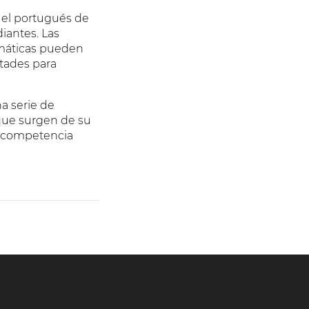
e el portugués de
diantes. Las
omáticas pueden
ltades para
a serie de
 que surgen de su
a competencia