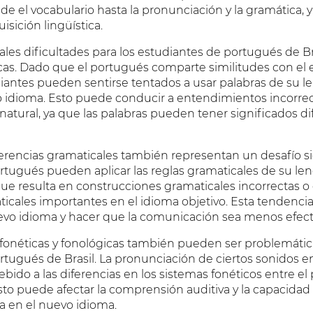
e el vocabulario hasta la pronunciación y la gramática, 
isición lingüística.
ales dificultades para los estudiantes de portugués de Br
icas. Dado que el portugués comparte similitudes con el 
udiantes pueden sentirse tentados a usar palabras de su 
o idioma. Esto puede conducir a entendimientos incorrec
atural, ya que las palabras pueden tener significados di
erencias gramaticales también representan un desafío sig
rtugués pueden aplicar las reglas gramaticales de su le
que resulta en construcciones gramaticales incorrectas o
icales importantes en el idioma objetivo. Esta tendencia
nuevo idioma y hacer que la comunicación sea menos efect
s fonéticas y fonológicas también pueden ser problemátic
rtugués de Brasil. La pronunciación de ciertos sonidos e
debido a las diferencias en los sistemas fonéticos entre el
Esto puede afectar la comprensión auditiva y la capacida
a en el nuevo idioma.