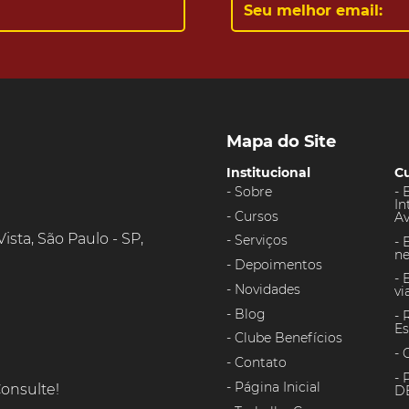
Mapa do Site
Institucional
Cu
Sobre
In
Cursos
A
 Vista, São Paulo - SP,
Serviços
ne
Depoimentos
Novidades
vi
Blog
Es
Clube Benefícios
Contato
P
Página Inicial
onsulte!
DE