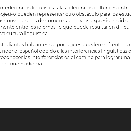
terferencias lingüísticas, las diferencias culturales entr
 objetivo pueden representar otro obstáculo para los estu
las convenciones de comunicación y las expresiones idi
vamente entre los idiomas, lo que puede resultar en dificu
va cultura lingüística.
studiantes hablantes de portugués pueden enfrentar un
render el español debido a las interferencias lingüísticas
econocer las interferencias es el camino para lograr un
 en el nuevo idioma.