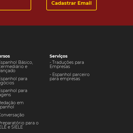
rsos
Serviços
Espanhol Básico,
Traduções para
termediário e
Empresas
vançado
Espanhol parceiro
Espanhol para
para empresas
gócios
Espanhol para
agens
Redação em
panhol
Conversação
reparatório para o
LE e SIELE