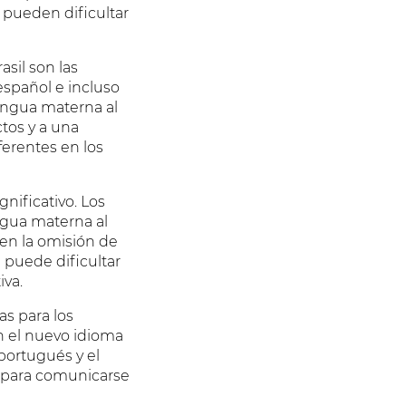
y pueden dificultar
asil son las
español e incluso
lengua materna al
tos y a una
ferentes en los
nificativo. Los
ngua materna al
 en la omisión de
 puede dificultar
iva.
as para los
n el nuevo idioma
 portugués y el
d para comunicarse