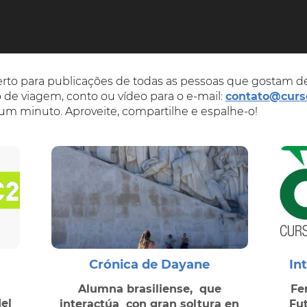
erto para publicações de todas as pessoas que gostam d
o de viagem, conto ou vídeo para o e-mail:
contato@curs
e um minuto. Aproveite, compartilhe e espalhe-o!
Crónica de Dayane
In
Alumna brasiliense, que
Fe
del
interactúa con gran soltura en
Fut