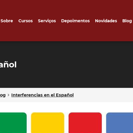
Sobre
Cursos
Serviços
Depoimentos
Novidades
Blog
Pedagógico
Curiosidades de la lengua
añol
Textos Amigos
Materias alunos
log
Interferencias en el Español